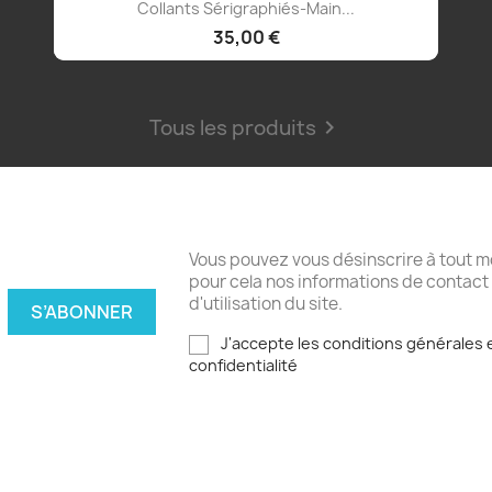
Aperçu rapide

Collants Sérigraphiés-Main...
35,00 €
Tous les produits

Vous pouvez vous désinscrire à tout 
pour cela nos informations de contact
d'utilisation du site.
J'accepte les conditions générales e
confidentialité