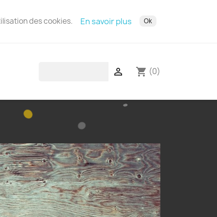
ilisation des cookies.
En savoir plus
Ok
(0)

shopping_cart
