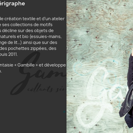
érigraphe
e création textile et d’un atelier
e ses collections de motifs
s décline sur des objets de
naturels et bio (essuies-mains,
ge de lit…) ainsi que sur des
 des pochettes zippées, des
uis 2011.
ntaisie « Gambille » et développe
n.